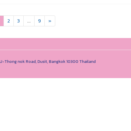
2
3
...
9
»
1 U-Thong nok Road, Dusit, Bangkok 10300 Thailand