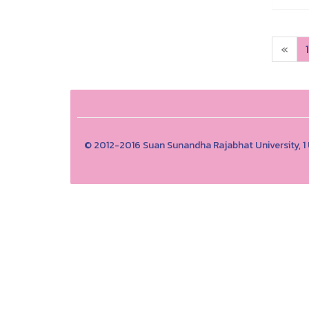
«
1
© 2012-2016 Suan Sunandha Rajabhat University, 